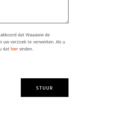
ee akkoord dat Waaaww de
m uw verzoek te verwerken. Als u
 u dat
hier
vinden.