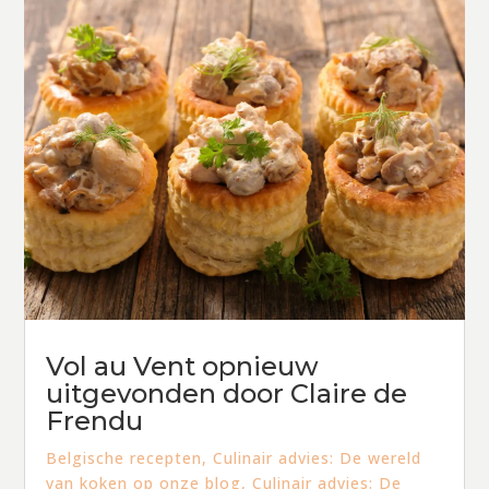
Vol au Vent opnieuw
uitgevonden door Claire de
Frendu
Belgische recepten
,
Culinair advies: De wereld
van koken op onze blog
,
Culinair advies: De