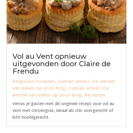
Vol au Vent opnieuw
uitgevonden door Claire de
Frendu
Belgische recepten
,
Culinair advies: De wereld
van koken op onze blog
,
Culinair advies: De
wereld van koken op onze blog
,
Recepten
Verras je gasten met dit originele recept voor vol au
vent met citroengras, ideaal als chic voorgerecht of
licht hoofdgerecht.