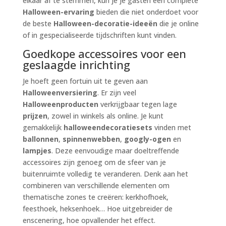
elkaar af te stemmen, kun je je gasten een complete
Halloween-ervaring
bieden die niet onderdoet voor
de beste
Halloween-decoratie-ideeën
die je online
of in gespecialiseerde tijdschriften kunt vinden.
Goedkope accessoires voor een
geslaagde inrichting
Je hoeft geen fortuin uit te geven aan
Halloweenversiering
. Er zijn veel
Halloweenproducten
verkrijgbaar tegen lage
prijzen
, zowel in winkels als online. Je kunt
gemakkelijk
halloweendecoratiesets
vinden met
ballonnen
,
spinnenwebben
,
googly-ogen
en
lampjes
. Deze eenvoudige maar doeltreffende
accessoires zijn genoeg om de sfeer van je
buitenruimte volledig te veranderen. Denk aan het
combineren van verschillende elementen om
thematische zones te creëren: kerkhofhoek,
feesthoek, heksenhoek… Hoe uitgebreider de
enscenering, hoe opvallender het effect.