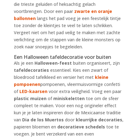
die trieste geluiden of heksachtig gelach
voortbrengen. Door een paar
zwarte en oranje
ballonnen
langs het pad voeg je een feestelijk tintje
toe zonder de kleintjes te veel te laten schrikken.
Vergeet niet om het pad veilig te maken met zachte
verlichting om de stappen van de kleine monsters op
zoek naar snoepjes te begeleiden.
Een Halloween tafeldecoratie voor buiten
Als je een
Halloween-feest
buiten organiseert, zijn
tafeldecoraties
essentieel. Kies een zwart of
bloedrood tafelkleed en versier het met
kleine
pompoenen
pompoenen, vleermuisvormige confetti
of
LED-kaarsen
voor extra veiligheid. Voeg een paar
plastic muizen
of
miniskeletten
toe om de sfeer
compleet te maken. Voor een nog origineler effect
kun je je laten inspireren door de Mexicaanse traditie
van
Dia de los Muertos
door
kleurrijke decoraties
,
papieren bloemen en
decoratieve schedels
toe te
voegen. Je bent verzekerd van een even