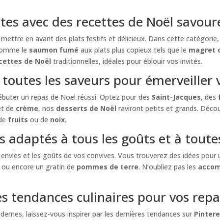
tes avec des recettes de Noël savour
 mettre en avant des plats festifs et délicieux. Dans cette catégori
omme le
saumon fumé
aux plats plus copieux tels que le
magret 
cettes de Noël
traditionnelles, idéales pour éblouir vos invités.
 toutes les saveurs pour émerveiller 
ébuter un repas de Noël réussi. Optez pour des
Saint-Jacques
, des
t de
crème
, nos
desserts de Noël
raviront petits et grands. Déco
 de
fruits
ou de
noix
.
s adaptés à tous les goûts et à toutes
envies et les goûts de vos convives. Vous trouverez des idées pour
, ou encore un gratin de
pommes de terre
. N’oubliez pas les
acco
es tendances culinaires pour vos repa
dernes, laissez-vous inspirer par les dernières tendances sur
Pinter