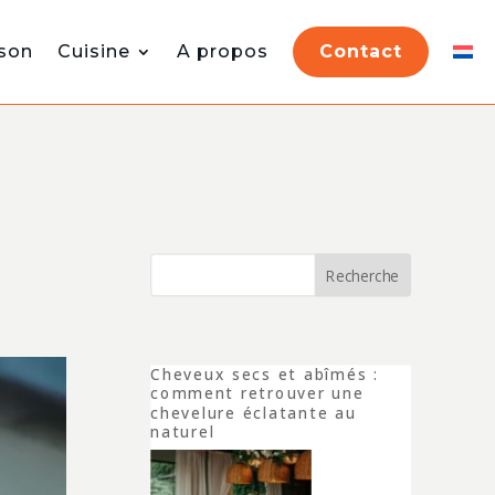
son
Cuisine
A propos
Contact
Recherche
Cheveux secs et abîmés :
comment retrouver une
chevelure éclatante au
naturel