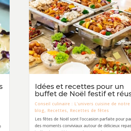
s
Idées et recettes pour un
buffet de Noël festif et réu
Conseil culinaire : L’univers cuisine de notre
blog
,
Recettes
,
Recettes de fêtes
Les fêtes de Noël sont l'occasion parfaite pour pa
des moments conviviaux autour de délicieux repas
e