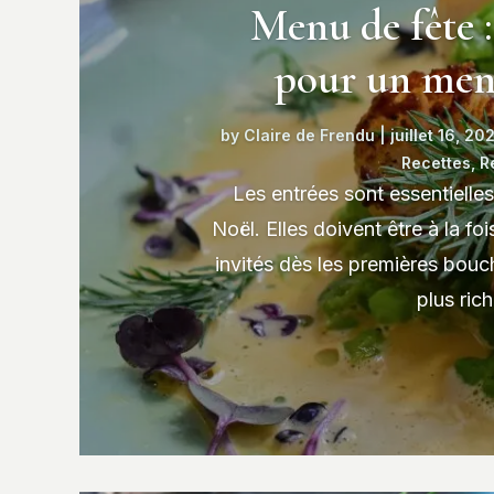
Menu de fête : 
pour un menu
by
Claire de Frendu
|
juillet 16, 20
Recettes
,
R
Les entrées sont essentielle
Noël. Elles doivent être à la fo
invités dès les premières bouc
plus rich