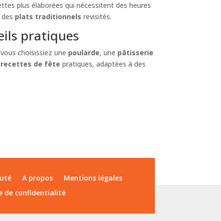
ttes plus élaborées qui nécessitent des heures
u des
plats traditionnels
revisités.
eils pratiques
 vous choisissiez une
poularde
, une
pâtisserie
s
recettes de fête
pratiques, adaptées à des
uté
A propos
Mentions légales
e de confidentialité