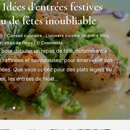
Idées d’entrées festives
 de fêtes inoubliable
25
|
Conseil culinaire : L’univers cuisine de notre blog
,
ecettes de fêtes
| 0 Comments
s pour débuter un repas de fête, notamment à
is raffinées et savoureuses, pour émerveiller vos
hées. Que vous optiez pour des plats légers ou
es, les entrées de Noël...