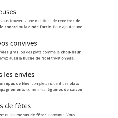
euses
e, vous trouverez une multitude de
recettes de
de canard
ou la
dinde farcie
. Pour ajouter une
vos convives
foies gras
, ou des plats comme le
chou-fleur
uvrez aussi la
bûche de Noël
traditionnelle,
 les envies
 un
repas de Noël
complet, incluant des
plats
mpagnements
comme les
légumes de saison
s de fêtes
est
ou les
menus de fêtes
innovants. Vous