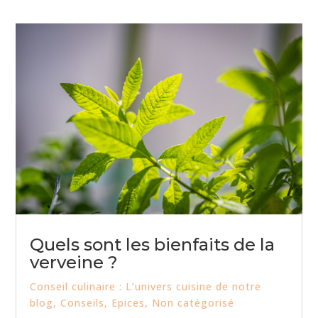
Quels sont les bienfaits de la
verveine ?
Conseil culinaire : L’univers cuisine de notre
blog
,
Conseils
,
Epices
,
Non catégorisé