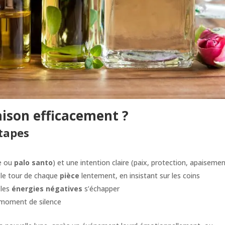
ison efficacement ?
étapes
e ou
palo santo
) et une intention claire (paix, protection, apaiseme
s le tour de chaque
pièce
lentement, en insistant sur les coins
 les
énergies négatives
s’échapper
moment de silence