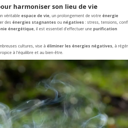
our harmoniser son lieu de vie
un véritable
espace de vie
, un prolongement de votre
énergie
ler des
énergies stagnantes
ou
négatives
: stress, tensions, confl
nie énergétique
, il est essentiel d’effectuer une
purification
mbreuses cultures, vise à
éliminer les énergies négatives
, à régé
ropice à l’équilibre et au bien-être.