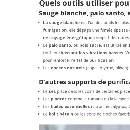
Quels outils utiliser pou
Sauge blanche, palo santo, e
La sauge blanche
est l’un des outils les plus
fumigation
, elle dégage une fumée épaisse
nettoyage énergétique
complet de toutes l
Le
palo santo
, ou
bois sacré
, est utilisé en
tout en
chassant les vibrations basses
. V
pour renforcer l’effet de
purification
.
Les
encens naturels
(copal, myrrhe, oliban)
D’autres supports de purif
Le
sel
, placé dans les coins de certaines pièc
Les
plantes
comme le romarin ou la lavande a
Les
huiles essentielles
(citron, eucalyptus, 
Le
bol tibétain
ou les sons de cloches favor