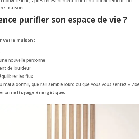
la nouvelle lune, après un événement lourd émotionnellement, ou
otre maison
.
nce purifier son espace de vie ?
er votre maison
:
e
’une nouvelle personne
ent de lourdeur
quilibrer les flux
du mal à dormir, que l’air semble lourd ou que vous vous sentez « vid
uer un
nettoyage énergétique
.