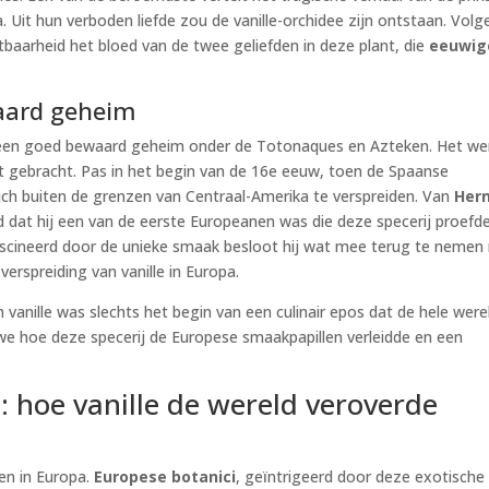
Uit hun verboden liefde zou de vanille-orchidee zijn ontstaan. Volg
baarheid het bloed van de twee geliefden in deze plant, die
eeuwig
aard geheim
 een goed bewaard geheim onder de Totonaques en Azteken. Het we
t gebracht. Pas in het begin van de 16e eeuw, toen de Spaanse
ich buiten de grenzen van Centraal-Amerika te verspreiden. Van
Her
 dat hij een van de eerste Europeanen was die deze specerij proefd
scineerd door de unieke smaak besloot hij wat mee terug te nemen
erspreiding van vanille in Europa.
anille was slechts het begin van een culinair epos dat de hele were
we hoe deze specerij de Europese smaakpapillen verleidde en een
 hoe vanille de wereld veroverde
en in Europa.
Europese botanici
, geïntrigeerd door deze exotische