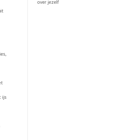
over jezelf
it
ies,
et
 ijs
n