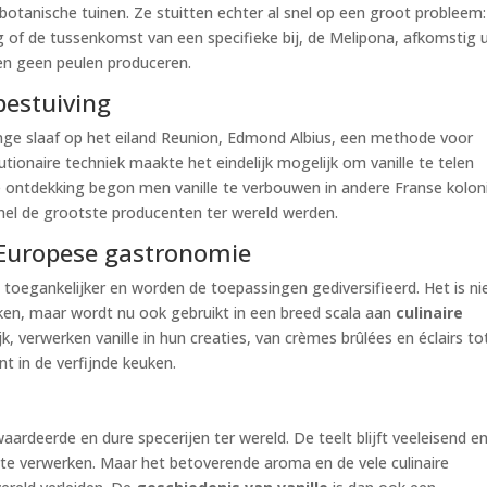
 botanische tuinen. Ze stuitten echter al snel op een groot probleem:
ng of de tussenkomst van een specifieke bij, de Melipona, afkomstig u
en geen peulen produceren.
estuiving
ge slaaf op het eiland Reunion, Edmond Albius, een methode voor
tionaire techniek maakte het eindelijk mogelijk om vanille te telen
ze ontdekking begon men vanille te verbouwen in andere Franse kolon
el de grootste producenten ter wereld werden.
 Europese gastronomie
toegankelijker en worden de toepassingen gediversifieerd. Het is ni
en, maar wordt nu ook gebruikt in een breed scala aan
culinaire
jk, verwerken vanille in hun creaties, van crèmes brûlées en éclairs tot
nt in de verfijnde keuken.
ardeerde en dure specerijen ter wereld. De teelt blijft veeleisend e
te verwerken. Maar het betoverende aroma en de vele culinaire