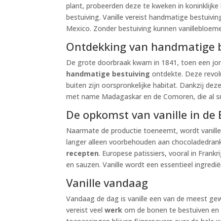
plant, probeerden deze te kweken in koninklijke
bestuiving. Vanille vereist handmatige bestuivi
Mexico. Zonder bestuiving kunnen vanillebloem
Ontdekking van handmatige b
De grote doorbraak kwam in 1841, toen een jon
handmatige bestuiving
ontdekte. Deze revolu
buiten zijn oorspronkelijke habitat. Dankzij de
met name Madagaskar en de Comoren, die al sn
De opkomst van vanille in de
Naarmate de productie toeneemt, wordt vanille 
langer alleen voorbehouden aan chocoladedrank
recepten
. Europese patissiers, vooral in Frankri
en sauzen. Vanille wordt een essentieel ingredië
Vanille vandaag
Vandaag de dag is vanille een van de meest gewa
vereist veel
werk
om de bonen te bestuiven en 