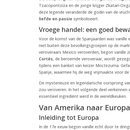
Tzacopontziza en de jonge krijger Zkatan-Oxga. 
deze legende veranderde de godin van de vrucht
liefde en passie
symboliseert.
Vroege handel: een goed bew
Voor de komst van de Spanjaarden was vanille
niet buiten deze bevolkingsgroepen op de mark
veroveraars Mexico veroverden, begon vanille z
Cortés
, de beroemde veroveraar, wordt gezegd
tijdens een banket van keizer Moctezuma. Gefa
Spanje, waarmee hij de weg vrijmaakte voor de v
De mysterieuze en legendarische oorsprong van v
zou veroveren. In het volgende deel verkennen 
essentieel ingrediënt werd in de wereldkeuken.
Van Amerika naar Europa:
Inleiding tot Europa
In de 17e eeuw begon vanille echt door te dring