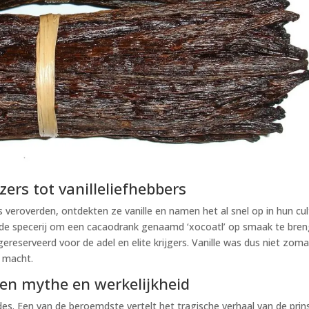
zers tot vanilleliefhebbers
eroverden, ontdekten ze vanille en namen het al snel op in hun cul
de specerij om een cacaodrank genaamd ‘xocoatl’ op smaak te bren
reserveerd voor de adel en elite krijgers. Vanille was dus niet zom
n macht.
sen mythe en werkelijkheid
des. Een van de beroemdste vertelt het tragische verhaal van de prin