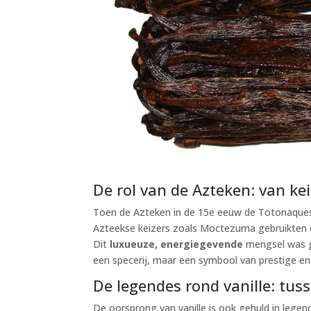
De rol van de Azteken: van kei
Toen de Azteken in de 15e eeuw de Totonaques v
Azteekse keizers zoals Moctezuma gebruikten 
Dit
luxueuze, energiegevende
mengsel was ge
een specerij, maar een symbool van prestige e
De legendes rond vanille: tus
De oorsprong van vanille is ook gehuld in legen