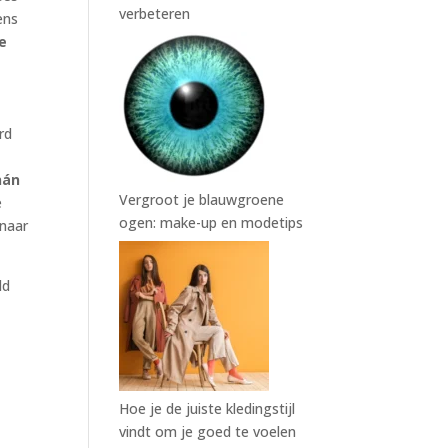
verbeteren
ens
e
rd
nán
Vergroot je blauwgroene
e
ogen: make-up en modetips
 naar
ld
Hoe je de juiste kledingstijl
vindt om je goed te voelen