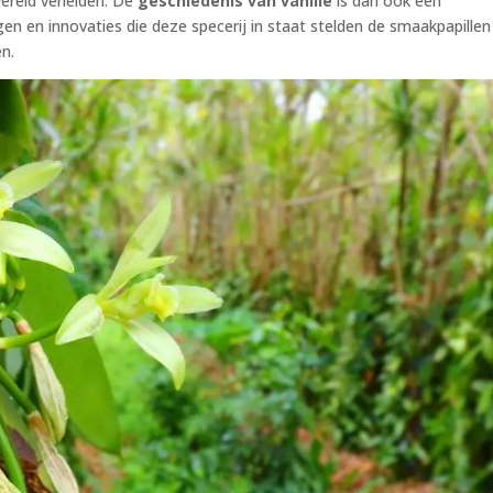
wereld verleiden. De
geschiedenis van vanille
is dan ook een
n en innovaties die deze specerij in staat stelden de smaakpapillen
en.