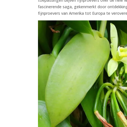
toepassingen blijven fijnproevers over de hele 
fascinerende saga, gekenmerkt door ontdekkinge
fijnproevers van Amerika tot Europa te verover