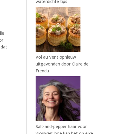
waterdichte tips
die
or
 dat
Vol au Vent opnieuw
uitgevonden door Claire de
Frendu
Salt-and-pepper haar voor
vrouwen: hoe kan het op elke