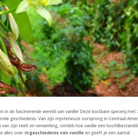
n in de fascinerende wereld van vanille! Deze kostbare specerij met 
ende geschiedenis. Van zijn mysterieuze oorsprong in Centraal-Amer
n van zijn teelt en verwerking, ontdek hoe vanille een hoofdbestandd
je alles over de
geschiedenis van vanille
en geeft je een aantal