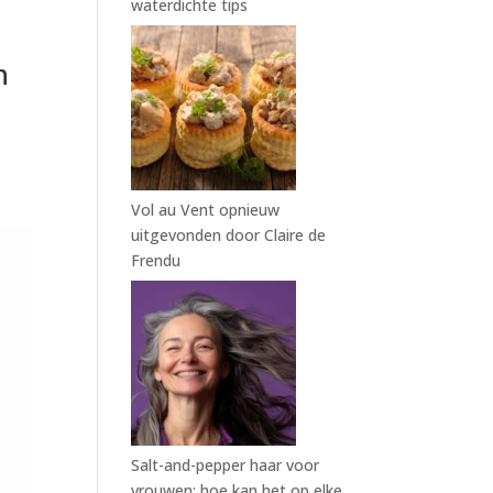
waterdichte tips
n
t
Vol au Vent opnieuw
uitgevonden door Claire de
Frendu
Salt-and-pepper haar voor
vrouwen: hoe kan het op elke