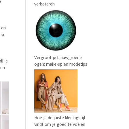
e
verbeteren
t en
 op
Vergroot je blauwgroene
ij je
ogen: make-up en modetips
kun
Hoe je de juiste kledingstijl
vindt om je goed te voelen