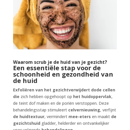
Waarom scrub je de huid van je gezicht?
Een essentiële stap voor de
schoonheid en gezondheid van
de huid
Exfoliëren van het gezicht
verwijdert dode cellen
die
zich hebben opgehoopt op
het huidoppervlak
,
de teint dof maken en de poriën verstoppen. Deze
behandelingsstap stimuleert
celvernieuwing
, verfijnt
de huidtextuur
, vermindert
mee-eters
en maakt
de
gezichtshuid
gladder, helderder en ontvankelijker
voor volgende
behandelingen
.