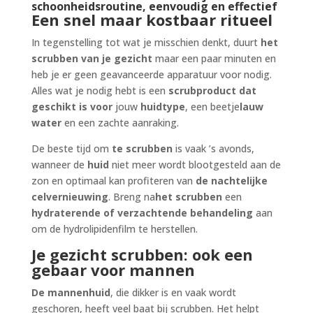
schoonheidsroutine, eenvoudig en effectief
Een snel maar kostbaar ritueel
In tegenstelling tot wat je misschien denkt, duurt
het
scrubben van je gezicht
maar een paar minuten en
heb je er geen geavanceerde apparatuur voor nodig.
Alles wat je nodig hebt is een
scrubproduct dat
geschikt is voor
jouw
huidtype
, een beetje
lauw
water
en een zachte aanraking.
De beste tijd om
te scrubben
is vaak ’s avonds,
wanneer de
huid
niet meer wordt blootgesteld aan de
zon en optimaal kan profiteren van
de nachtelijke
celvernieuwing
. Breng na
het scrubben
een
hydraterende of verzachtende behandeling
aan
om de hydrolipidenfilm te herstellen.
Je gezicht scrubben: ook een
gebaar voor mannen
De mannenhuid
, die dikker is en vaak wordt
geschoren, heeft veel baat bij scrubben. Het helpt