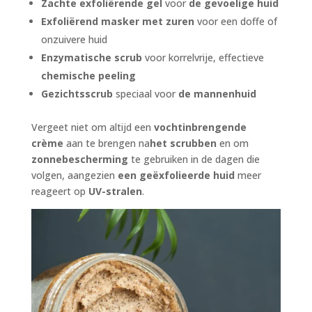
Zachte exfoliërende gel
voor
de gevoelige huid
Exfoliërend masker met zuren
voor een doffe of
onzuivere huid
Enzymatische scrub
voor korrelvrije, effectieve
chemische peeling
Gezichtsscrub
speciaal voor
de mannenhuid
Vergeet niet om altijd een
vochtinbrengende
crème
aan te brengen na
het scrubben
en om
zonnebescherming
te gebruiken in de dagen die
volgen, aangezien
een geëxfolieerde huid
meer
reageert op
UV-stralen
.