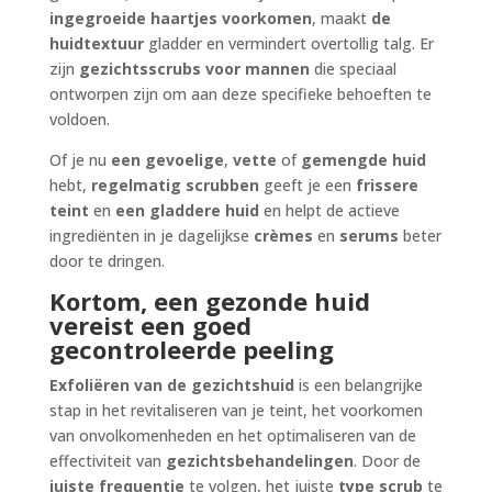
ingegroeide haartjes voorkomen
, maakt
de
huidtextuur
gladder en vermindert overtollig talg. Er
zijn
gezichtsscrubs voor mannen
die speciaal
ontworpen zijn om aan deze specifieke behoeften te
voldoen.
Of je nu
een gevoelige
,
vette
of
gemengde
huid
hebt,
regelmatig scrubben
geeft je een
frissere
teint
en
een gladdere huid
en helpt de actieve
ingrediënten in je dagelijkse
crèmes
en
serums
beter
door te dringen.
Kortom, een gezonde huid
vereist een goed
gecontroleerde peeling
Exfoliëren van de gezichtshuid
is een belangrijke
stap in het revitaliseren van je teint, het voorkomen
van onvolkomenheden en het optimaliseren van de
effectiviteit van
gezichtsbehandelingen
. Door de
juiste frequentie
te volgen, het juiste
type scrub
te