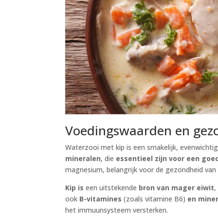
Voedingswaarden en gez
Waterzooi met kip is een smakelijk, evenwichti
mineralen
, die
essentieel zijn voor een go
magnesium, belangrijk voor de gezondheid van h
Kip is
een uitstekende
bron van mager eiwit
,
ook
B-vitamines
(zoals vitamine B6)
en mine
het immuunsysteem versterken.