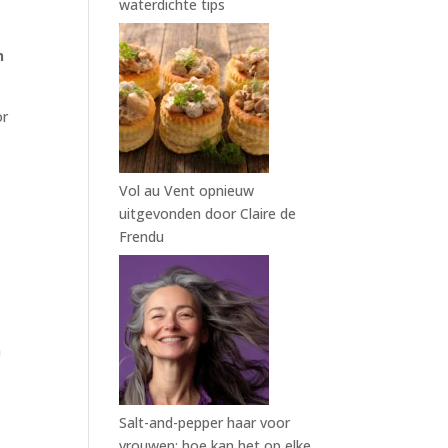
waterdichte tips
n
or
Vol au Vent opnieuw
uitgevonden door Claire de
Frendu
n
Salt-and-pepper haar voor
vrouwen: hoe kan het op elke