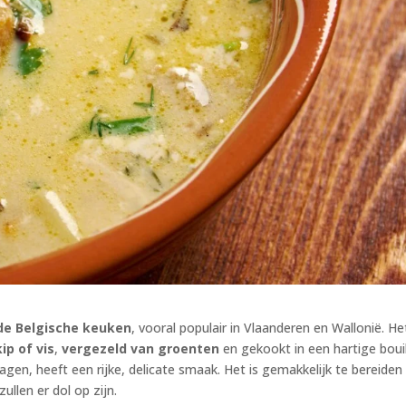
de Belgische keuken
, vooral populair in Vlaanderen en Wallonië. Het
kip of vis
,
vergezeld van groenten
en gekookt in een hartige bouil
gen, heeft een rijke, delicate smaak. Het is gemakkelijk te bereiden
llen er dol op zijn.