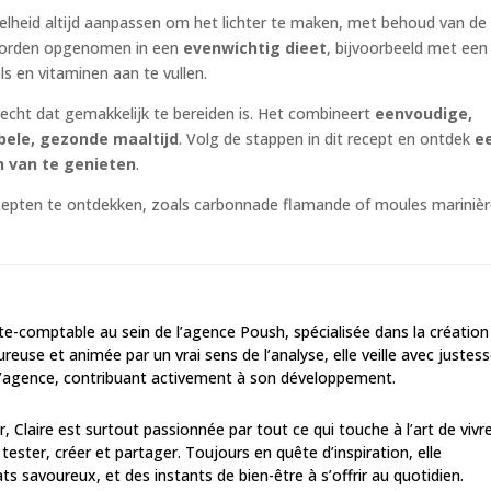
elheid altijd aanpassen om het lichter te maken, met behoud van de
 worden opgenomen in een
evenwichtig dieet
, bijvoorbeeld met een
 en vitaminen aan te vullen.
recht dat gemakkelijk te bereiden is. Het combineert
eenvoudige,
ele, gezonde maaltijd
. Volg de stappen in dit recept en ontdek
e
n van te genieten
.
ecepten te ontdekken, zoals carbonnade flamande of moules marinièr
.
te-comptable au sein de l’agence Poush, spécialisée dans la création
ureuse et animée par un vrai sens de l’analyse, elle veille avec justes
e l’agence, contribuant activement à son développement.
 Claire est surtout passionnée par tout ce qui touche à l’art de vivre
tester, créer et partager. Toujours en quête d’inspiration, elle
s savoureux, et des instants de bien-être à s’offrir au quotidien.