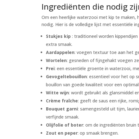
Ingrediënten die nodig zi
Om een heerlijke waterzooi met kip te maken, 
nodig. Hier is de volledige lijst met essentiële i
Stukjes kip
: traditioneel worden kippendijen
extra smaak.
Aardappelen
: voegen textuur toe aan het ge
Wortelen
: gesneden of fijngehakt voegen ze
Prei
: een essentiële groente in waterzooi, me
Gevogeltebouillon
: essentieel voor het op 
bouillon van goede kwaliteit voor een optima
Witte wijn
: wordt gebruikt als glansmiddel e
Crème fraîche
: geeft de saus een rijke, ro
Bouquet garni
: samengesteld uit tijm, lauri
verfijnde smaak.
Olijfolie of boter
: om de ingrediënten bruin 
Zout en peper
: op smaak brengen.