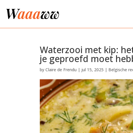
Waterzooi met kip: het
je geproefd moet he
by
Claire de Frendu
|
jul 15, 2025
|
Belgische r