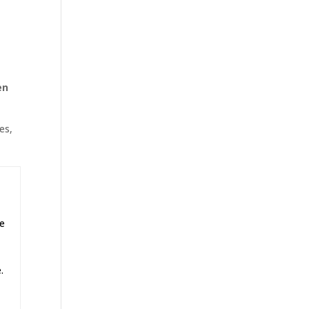
en
es,
se
.