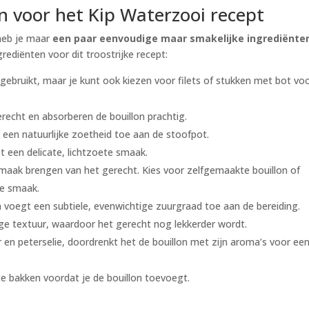
jn voor het Kip Waterzooi recept
heb je maar
een paar eenvoudige maar smakelijke ingrediënte
ngrediënten voor dit troostrijke recept:
 gebruikt, maar je kunt ook kiezen voor filets of stukken met bot vo
recht en absorberen de bouillon prachtig.
 een natuurlijke zoetheid toe aan de stoofpot.
t een delicate, lichtzoete smaak.
smaak brengen van het gerecht. Kies voor zelfgemaakte bouillon of
le smaak.
n voegt een subtiele, evenwichtige zuurgraad toe aan de bereiding.
mige textuur, waardoor het gerecht nog lekkerder wordt.
er en peterselie, doordrenkt het de bouillon met zijn aroma’s voor ee
te bakken voordat je de bouillon toevoegt.