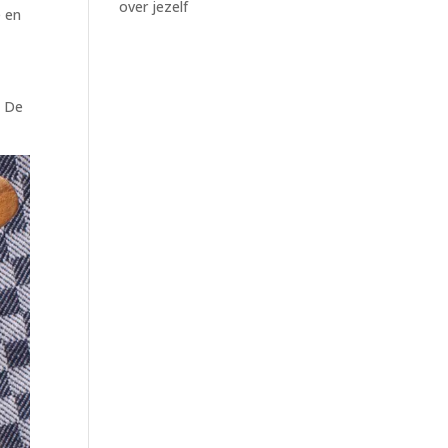
over jezelf
e en
. De